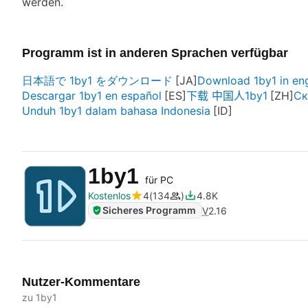
werden.
Programm ist in anderen Sprachen verfügbar
日本語で 1by1 をダウンロード
Download 1by1 in eng
Descargar 1by1 en español
下载 中国人1by1
Ск
Unduh 1by1 dalam bahasa Indonesia
1by1
für PC
Kostenlos
4
134
4.8K
Sicheres Programm
V
2.16
Nutzer-Kommentare
zu 1by1