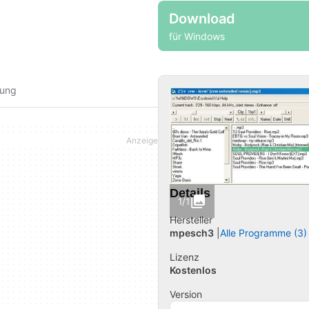
Download
für Windows
fung
Details
1/1
Hersteller
mpesch3
Alle Programme (3)
Lizenz
Kostenlos
Version