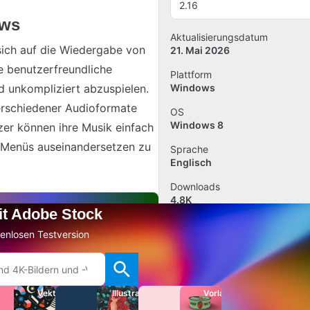
2.16
ows
Aktualisierungsdatum
sich auf die Wiedergabe von
21. Mai 2026
ne benutzerfreundliche
Plattform
d unkompliziert abzuspielen.
Windows
rschiedener Audioformate
OS
Windows 8
zer können ihre Musik einfach
n Menüs auseinandersetzen zu
Sprache
Englisch
Downloads
4.8K
mit Adobe Stock
Größe
stenlosen Testversion
363.55 KB
Bewertung hinzufügen
Vektoren
Illustrationen
Vorlagen
Software melden