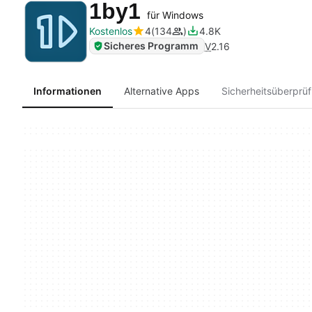
1by1
für Windows
Kostenlos
4
134
4.8K
Sicheres Programm
V
2.16
Informationen
Alternative Apps
Sicherheitsüberprü