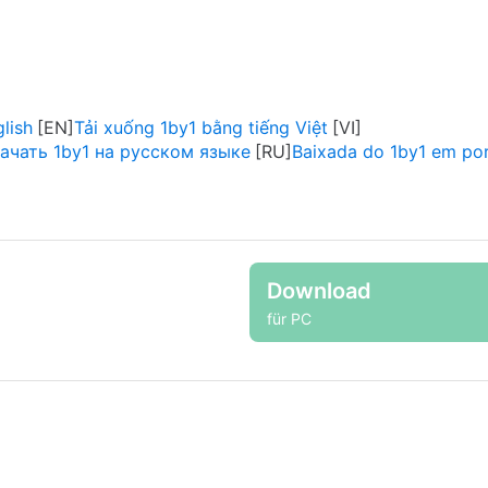
lish
Tải xuống 1by1 bằng tiếng Việt
ачать 1by1 на русском языке
Baixada do 1by1 em po
Download
für PC